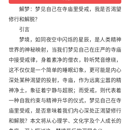
解梦
：梦见自己在寺庙里受戒，我是否渴望
修行和解脱？
引言
梦境，如同夜空中闪烁的星辰，是人类精
神
世界的
神
秘映射，当我们梦见自己在庄严的寺庙
中接受戒律，身着素净的僧衣，聆听梵音缭绕，
这不仅仅是一个简单的睡眠幻象，更可能是内心
深处某种渴望的投射，寺庙，作为远离尘嚣的精
神
净土，象征着宁静与超脱；而受戒，则代表着
一种自我约束与精
神
升华的仪式，梦见自己在寺
庙里受戒，是否意味着我们内心深处正渴望修行
和解脱？本文将从
心理
学、
文化
学及个人成长的