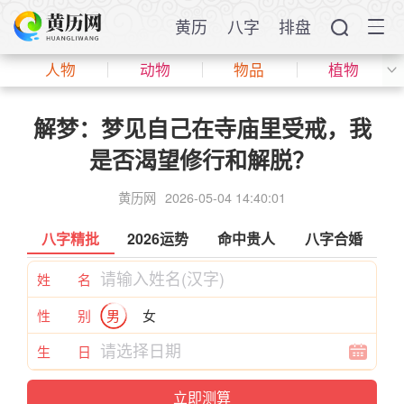
黄历
八字
排盘
人物
动物
物品
植物
解梦：梦见自己在寺庙里受戒，我
是否渴望修行和解脱？
黄历网
2026-05-04 14:40:01
八字精批
2026运势
命中贵人
八字合婚
姓 名
性 别
男
女
生 日