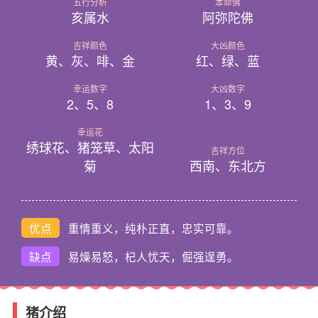
五行分析
本命佛
亥属水
阿弥陀佛
吉祥颜色
大凶颜色
黄、灰、啡、金
红、绿、蓝
幸运数字
大凶数字
2、5、8
1、3、9
幸运花
绣球花、猪笼草、太阳
吉祥方位
菊
西南、东北方
优点
重情重义，纯朴正直，忠实可靠。
缺点
易燥易怒，杞人忧天，倔强逞勇。
猪介绍