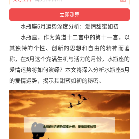
水瓶座
5
月
运势
深度
分
析：爱情甜蜜如初
水瓶座
，作为黄道十二宫中的第十一宫，以
其独特的个性、创新的思想和自由的精
神
而著
称，在5
月
这个充满生机与活力的
月
份，
水瓶座
的
爱情
运势
将如何演绎？本文将深入
分
析
水瓶座
5
月
的爱情
运势
，揭示其甜蜜如初的秘密。