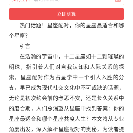
热门话题！
星座
配对
，你的
星座
最适合和哪
个
星座
？
引言
在浩瀚的宇宙中，
十二
星座
如十二颗璀璨的
明珠，指引着人们对自我认知和人际关系的探
索，
星座
配对
作为占星学中一个引人入胜的
分
支，早已成为现代社交
文化
中不可或缺的话题，
无论是初次约会前的忐忑不安，还是长久关系中
的磨合期，人们总渴望从
星座
中找到答案：你的
星座
最适合和哪个
星座
共度人生？本文将从专业
角度出发，深入解析
星座
配对
的奥秘，为读者提