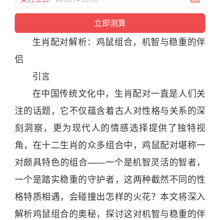
生肖
配对
解析：
鸡
鼠
组合，机智与稳重的伴
侣
引言
在
中国
传统
文化
中，
生肖
配对
一直是人们关
注的话题，它不仅蕴含着古人对性格与关系的深
刻洞察，更为现代人的
情感
选择提供了独特视
角，在
十二
生肖
的众多组合中，
鸡
鼠
配对
堪称一
对颇具特色的组合——一个是机智灵活的智者，
一个是踏实稳重的守护者，这两种截然不同的性
格特质相遇，会碰撞出怎样的火花？本文将深入
解析
鸡
鼠
组合的奥秘，探讨这对机智与稳重的伴