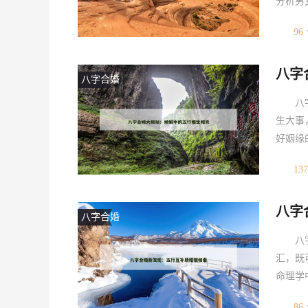
分析男
评估两
96
越多的
找理想
八字
用技巧
八字合婚
八
生大事
好姻缘
的相生
137
八字合
系提供
八字
用及其
八字合婚
八
汇，既
命理学
心在于
86