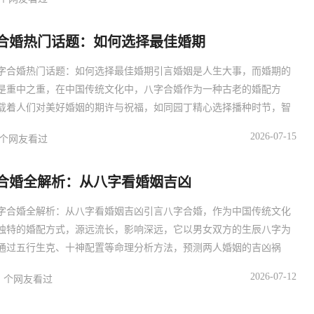
统命理学研究的深入，五行互助对婚姻和谐的影响逐渐成为八字合婚
新发现，五行，即金、木、水、火、土，它们之间相生相克的关系，
合婚热门话题：如何选择最佳婚期
宙间
字合婚热门话题：如何选择最佳婚期引言婚姻是人生大事，而婚期的
是重中之重，在中国传统文化中，八字合婚作为一种古老的婚配方
载着人们对美好婚姻的期许与祝福，如同园丁精心选择播种时节，智
根据八字合婚原理，为新人挑选最吉利的婚期，本文将深入探讨如何
2026-07-15
个网友看过
字合婚原理选择最佳婚期，为即将步入婚姻殿堂的情侣提供专业指
体八字合婚的基本原理八字合婚，源于易经阴阳五行学说，是通过分
合婚全解析：从八字看婚姻吉凶
双方的
字合婚全解析：从八字看婚姻吉凶引言八字合婚，作为中国传统文化
独特的婚配方式，源远流长，影响深远，它以男女双方的生辰八字为
通过五行生克、十神配置等命理分析方法，预测两人婚姻的吉凶祸
古代，八字合婚几乎是婚姻缔结前的必经程序，被视为天作之合的重
2026-07-12
个网友看过
，随着时代的发展，人们对八字合婚的态度也日趋多元，从八字角度
，究竟有哪些奥秘？本文将全面解析八字合婚的原理与方法，揭示八