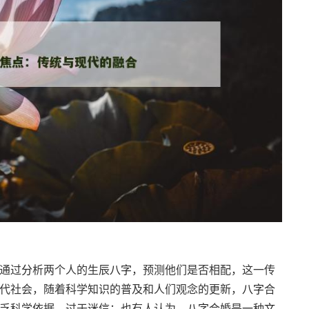
通过
分
析两个人的生辰
八字
，预测他们是否相配，这一传
代社会，随着科学知识的普及和人们观念的更新，
八字
合
乏科学依据，过于迷信；也有人认为，
八字
合婚是一种
文