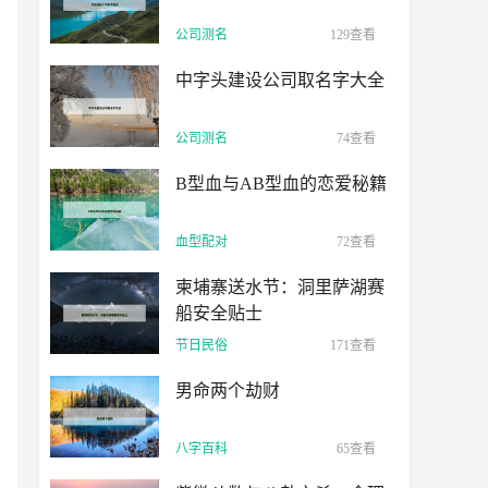
公司测名
129查看
中字头建设公司取名字大全
公司测名
74查看
B型血与AB型血的恋爱秘籍
血型配对
72查看
柬埔寨送水节：洞里萨湖赛
船安全贴士
节日民俗
171查看
男命两个劫财
八字百科
65查看