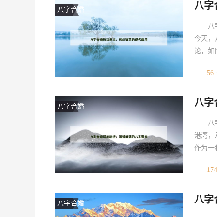
八字
字中影
八字合婚
八
今天，
论，如
从古代
56
一席之
们应该
八字
婚，源
八字合婚
八
港湾，
作为一
行、天
174
走向，
现代人
八字
婚，源
八字合婚