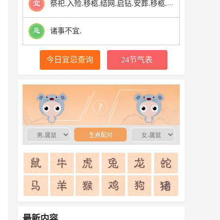
祭祀.入殓.移柩.结网.启钻.安葬.移柩.除服.成服.馀事勿取.
诸事不宜.
今日宜忌查询
24节气表
生肖配对
生肖配对
最新内容