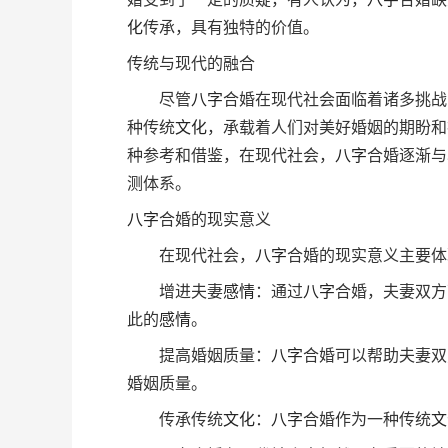
化
传承，具有独特的价值。
传统与现代的融合
尽管
八字
合婚在现代社会面临着诸多挑战
种传统
文化
，承载着人们对美好婚姻的期盼和
种参考和借鉴，在现代社会，
八字
合婚逐渐与
测体系。
八字
合婚的现实意义
在现代社会，
八字
合婚的现实意义主要体
增进夫妻
感情
：通过
八字
合婚，夫妻双方
此的
感情
。
提高婚姻质量：
八字
合婚可以帮助夫妻双
婚姻质量。
传承传统
文化
：
八字
合婚作为一种传统
文