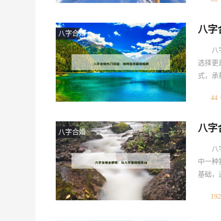
着对传
领域的
八字
如同宇
八字合婚
八
选择更
式，承
者亦会
44
基于八
导。主
八字
析男女
八字合婚
八
中一种
基础，
福，在
192
要保障
看婚姻