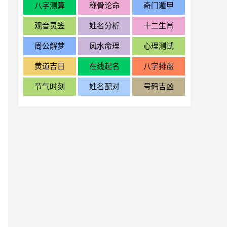
八字测算
称骨论命
奇门遁甲
观音灵签
姓名分析
十二生肖
周公解梦
风水命理
心理测试
黄道吉日
在线起名
八字排盘
节气时刻
姓名配对
号码吉凶