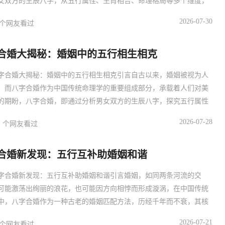
女双方的生辰八字，从五行属性、生肖相合、命理格局等多个维度，
人婚姻的和谐度与潜在发展，在快节奏的现代生活中，人们面临越来
2026-07-30
个网友看过
婚恋选择，八字合婚以其独特的文化底蕴和实用价值，成为许多人寻
伴侣的指南针，本文将深入探讨八字合婚的核心原理、关键要素及实
合婚大揭秘：婚姻中的五行相生相克
，
字合婚大揭秘：婚姻中的五行相生相克引言自古以来，婚姻被视为人
，而八字合婚作为中国传统命理学的重要组成部分，承载着人们对美
的期盼，八字合婚，即通过分析男女双方的生辰八字，探究五行属性
相克关系，从而评估婚姻的和谐度与长久性，五行相生相克理论作为
2026-07-28
个网友看过
婚的核心，不仅体现了古人对自然规律的深刻洞察，更为现代婚姻关
了独特的思考视角，本文将深入探讨五行相生相克在八字合婚中的应
合婚新发现：五行互补助婚姻和谐
对
字合婚新发现：五行互补助婚姻和谐引言婚姻，如同两条河流的交
可能激荡出绚丽的浪花，也可能因方向相悖而形成漩涡，在中国传统
中，八字合婚作为一种古老的婚姻匹配方法，历经千年而不衰，其核
通过分析男女双方的生辰八字，探究两人命运的契合度，近年来，随
2026-07-21
个网友看过