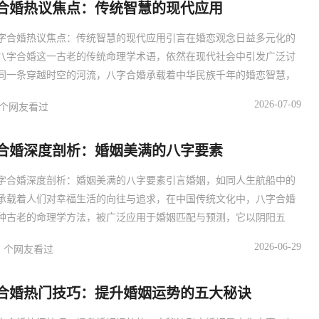
合婚热议焦点：传统智慧的现代应用
响婚
字合婚热议焦点：传统智慧的现代应用引言在婚恋观念日益多元化的
八字合婚这一古老的传统命理学术语，依然在现代社会中引发广泛讨
同一条穿越时空的河流，八字合婚承载着中华民族千年的婚恋智慧，
的父母之命，媒妁之言到现代的自主选择，它始终在婚恋决策中占据
2026-07-09
个网友看过
地，本文旨在探讨这一传统智慧如何在现代社会中焕发新生，以及我
如何理性看待这一文化现象。主体八字合婚的基本原理与内涵八字合
合婚深度剖析：婚姻美满的八字要素
于
字合婚深度剖析：婚姻美满的八字要素引言婚姻，如同人生航船中的
承载着人们对幸福生活的向往与追求，在中国传统文化中，八字合婚
种古老的命理学方法，被广泛应用于婚姻匹配与预测，它以阴阳五
干地支为基础，通过分析男女双方的八字命理，揭示婚姻关系的潜在
2026-06-29
个网友看过
本文将深度剖析八字合婚的核心理念，探讨婚姻美满的八字要素，为
提供一种理解婚姻命理的独特视角。主体八字合婚的基本原理八字合
合婚热门技巧：提升婚姻运势的五大秘诀
于中