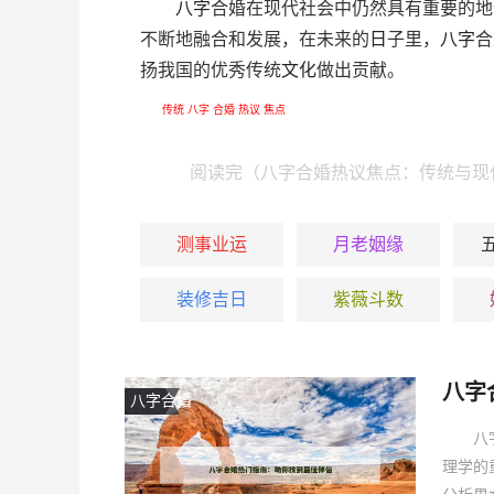
八字
合婚在现代社会中仍然具有重要的地
不断地融合和发展，在未来的
日
子里，
八字
合
扬我国的优秀传统
文化
做出贡献。
传统
八字
合婚
热议
焦点
阅读完（八字合婚热议焦点：传统与现
测事业运
月老姻缘
装修吉日
紫薇斗数
八字
八字合婚
八
理学的