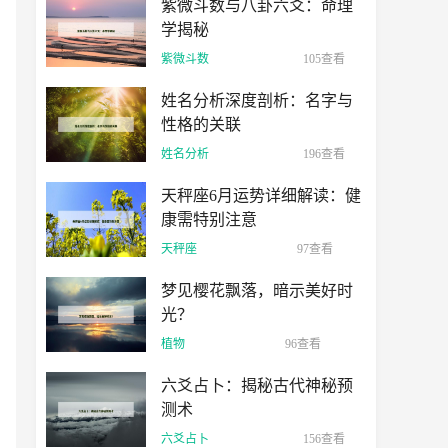
紫微斗数与八卦六爻：命理
学揭秘
紫微斗数
105查看
姓名分析深度剖析：名字与
性格的关联
姓名分析
196查看
天秤座6月运势详细解读：健
康需特别注意
天秤座
97查看
梦见樱花飘落，暗示美好时
光？
植物
96查看
六爻占卜：揭秘古代神秘预
测术
六爻占卜
156查看