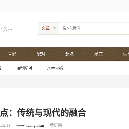
文章
号码
配对
起名
星座
生
系
血型配对
八字合婚
点：传统与现代的融合
32:11
www.huangli.xin
黄历网