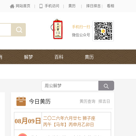
网站首页
|
手机访问
|
黄历
|
择日择吉
|
看相
手机扫一扫
微信公众号
肖
解梦
百科
黄历
今日黄历
黄历查询
择吉日
二〇二六年六月廿七 狮子座
08月09日
丙午【马年】丙申月乙卯日