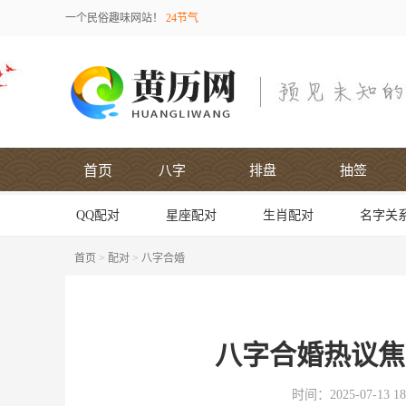
一个民俗趣味网站！
24节气
首页
八字
排盘
抽签
QQ配对
星座配对
生肖配对
名字关
首页
>
配对
>
八字合婚
八字合婚热议焦
时间：2025-07-13 18: