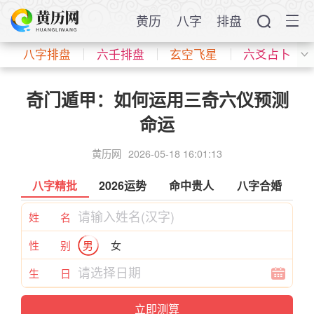
黄历
八字
排盘
八字排盘
六壬排盘
玄空飞星
六爻占卜
奇门遁甲：如何运用三奇六仪预测
命运
黄历网
2026-05-18 16:01:13
八字精批
2026运势
命中贵人
八字合婚
姓 名
性 别
男
女
生 日