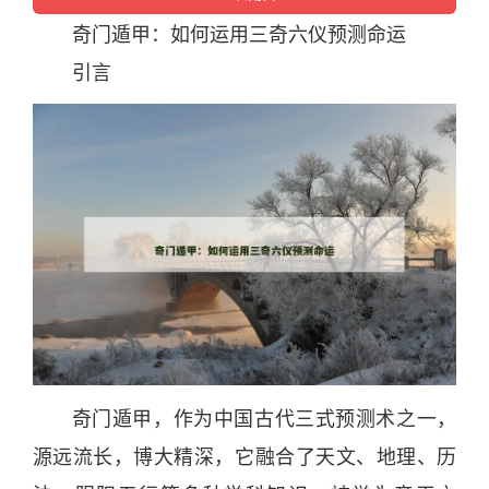
奇门遁甲
：如何运用三奇六仪预测命运
引言
奇门遁甲
，作为
中国
古代三式预测术之一，
源远流长，博大精深，它融合了
天
文、地理、历