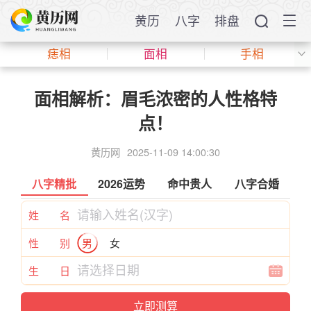
黄历
八字
排盘
痣相
面相
手相
面相解析：眉毛浓密的人性格特
点！
黄历网
2025-11-09 14:00:30
八字精批
2026运势
命中贵人
八字合婚
姓 名
性 别
男
女
生 日